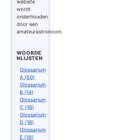
website
wordt
onderhouden
door een
amateurastronoom.
WOORDE
NLIJSTEN
Glossarium
A (50)
Glossarium
B (14)
Glossarium
C (16)
Glossarium
D (16)
Glossarium
E (19)