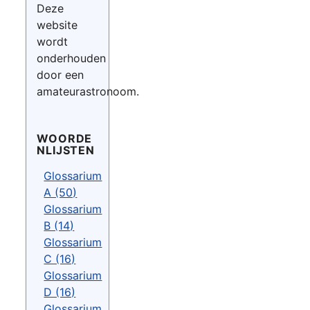
Deze
website
wordt
onderhouden
door een
amateurastronoom.
WOORDE
NLIJSTEN
Glossarium
A (50)
Glossarium
B (14)
Glossarium
C (16)
Glossarium
D (16)
Glossarium