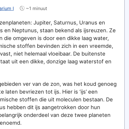
arium I
~1 minuut
euzenplaneten: Jupiter, Saturnus, Uranus en
s en Neptunus, staan bekend als ijsreuzen. Ze
n die omgeven is door een dikke laag water,
sche stoffen bevinden zich in een vreemde,
vast, niet helemaal vloeibaar. De buitenste
aat uit een dikke, donzige laag waterstof en
e gebieden ver van de zon, was het koud genoeg
aten bevriezen tot ijs. Hier is ‘ijs’ een
ische stoffen die uit moleculen bestaan. De
s hebben dit ijs aangetrokken door hun
 belangrijk onderdeel van deze twee planeten
genoemd.