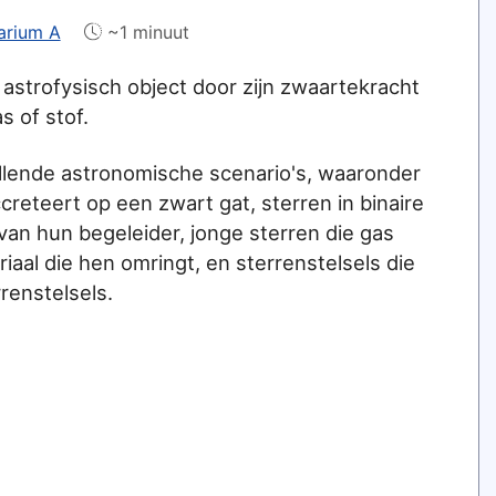
arium A
~1 minuut
 astrofysisch object door zijn zwaartekracht
s of stof.
illende astronomische scenario's, waaronder
ccreteert op een zwart gat, sterren in binaire
an hun begeleider, jonge sterren die gas
riaal die hen omringt, en sterrenstelsels die
rrenstelsels.