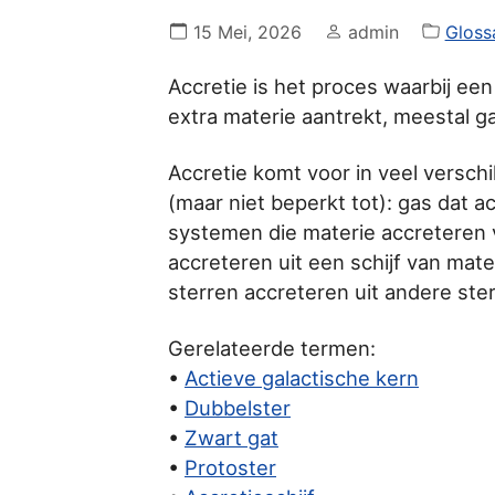
15 Mei, 2026
admin
Gloss
Accretie is het proces waarbij een
extra materie aantrekt, meestal ga
Accretie komt voor in veel versch
(maar niet beperkt tot): gas dat a
systemen die materie accreteren v
accreteren uit een schijf van mate
sterren accreteren uit andere ste
Gerelateerde termen:
•
Actieve galactische kern
•
Dubbelster
•
Zwart gat
•
Protoster