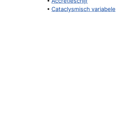
•
Accretieschijf
•
Cataclysmisch variabele