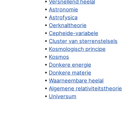
•
Versnellend heelal
•
Astronomie
•
Astrofysica
•
Oerknaltheorie
•
Cepheide-variabele
•
Cluster van sterrenstelsels
•
Kosmologisch principe
•
Kosmos
•
Donkere energie
•
Donkere materie
•
Waarneembare heelal
•
Algemene relativiteitstheorie
•
Universum