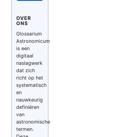
OVER
ONS
Glossarium
Astronomicum
is een
digitaal
naslagwerk
dat zich
richt op het
systematisch
en
nauwkeurig
definiëren
van
astronomische
termen.
Deze