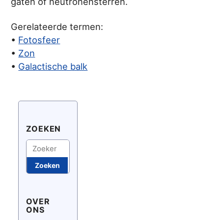
gaten of neutronensterren.
Gerelateerde termen:
•
Fotosfeer
•
Zon
•
Galactische balk
ZOEKEN
Zoeken
Zoeken
OVER
ONS