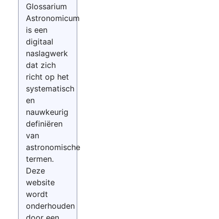
Glossarium
Astronomicum
is een
digitaal
naslagwerk
dat zich
richt op het
systematisch
en
nauwkeurig
definiëren
van
astronomische
termen.
Deze
website
wordt
onderhouden
door een