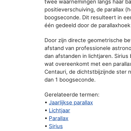
twee waarnemingen langs haar ba
positieverschuiving, de parallax 
boogseconde. Dit resulteert in een
één gedeeld door de parallaxhoe
Door zijn directe geometrische b
afstand van professionele astrono
dan afstanden in lichtjaren. Siriu
wat overeenkomt met een parallax
Centauri, de dichtstbijzijnde ster
dan 1 boogseconde.
Gerelateerde termen:
•
Jaarlijkse parallax
•
Lichtjaar
•
Parallax
•
Sirius