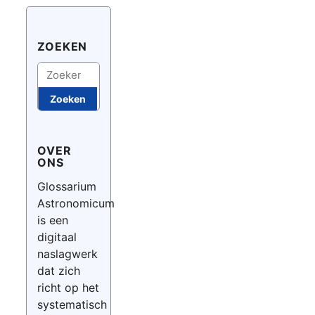
ZOEKEN
Zoeken
Zoeken
OVER
ONS
Glossarium
Astronomicum
is een
digitaal
naslagwerk
dat zich
richt op het
systematisch