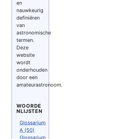
en
nauwkeurig
definiëren
van
astronomische
termen.
Deze
website
wordt
onderhouden
door een
amateurastronoom.
WOORDE
NLIJSTEN
Glossarium
A (50)
Glossarium