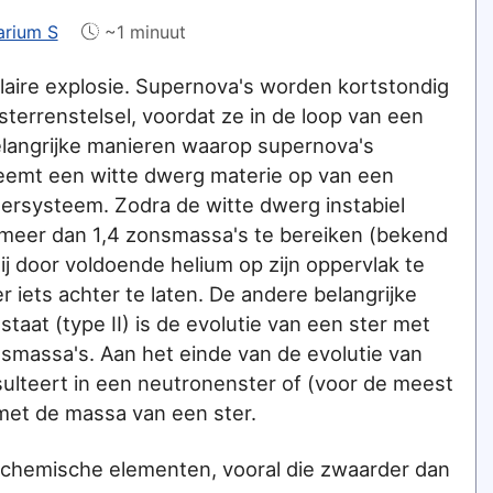
arium S
~1 minuut
laire explosie. Supernova's worden kortstondig
 sterrenstelsel, voordat ze in de loop van een
belangrijke manieren waarop supernova's
 neemt een witte dwerg materie op van een
tersysteem. Zodra de witte dwerg instabiel
 meer dan 1,4 zonsmassa's te bereiken (bekend
ij door voldoende helium op zijn oppervlak te
 iets achter te laten. De andere belangrijke
aat (type II) is de evolutie van een ster met
massa's. Aan het einde van de evolutie van
sulteert in een neutronenster of (voor de meest
met de massa van een ster.
l chemische elementen, vooral die zwaarder dan