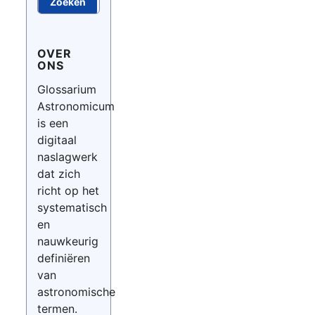
Zoeken
OVER
ONS
Glossarium
Astronomicum
is een
digitaal
naslagwerk
dat zich
richt op het
systematisch
en
nauwkeurig
definiëren
van
astronomische
termen.