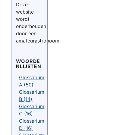
Deze
website
wordt
onderhouden
door een
amateurastronoom.
WOORDE
NLIJSTEN
Glossarium
A (50)
Glossarium
B (14)
Glossarium
C (16)
Glossarium
D (16)