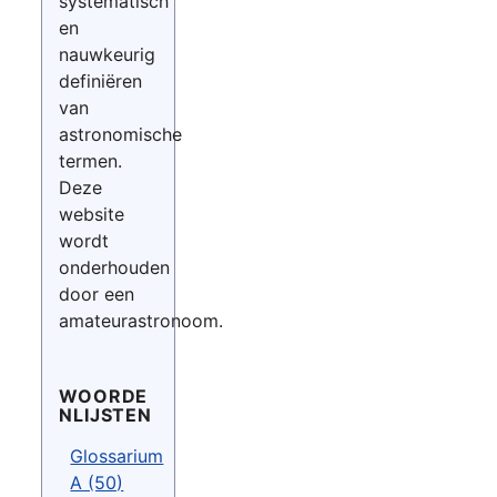
systematisch
en
nauwkeurig
definiëren
van
astronomische
termen.
Deze
website
wordt
onderhouden
door een
amateurastronoom.
WOORDE
NLIJSTEN
Glossarium
A (50)