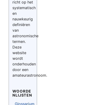
richt op het
systematisch
en
nauwkeurig
definiëren
van
astronomische
termen.
Deze
website
wordt
onderhouden
door een
amateurastronoom.
WOORDE
NLIJSTEN
Glossarium