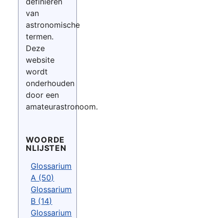
definiëren
van
astronomische
termen.
Deze
website
wordt
onderhouden
door een
amateurastronoom.
WOORDE
NLIJSTEN
Glossarium
A (50)
Glossarium
B (14)
Glossarium