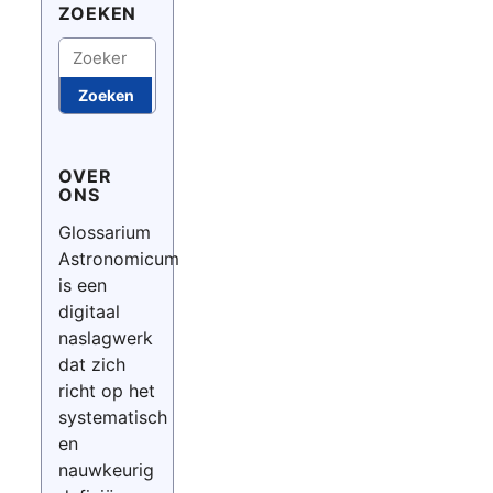
ZOEKEN
Zoeken
Zoeken
OVER
ONS
Glossarium
Astronomicum
is een
digitaal
naslagwerk
dat zich
richt op het
systematisch
en
nauwkeurig