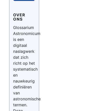
OVER
ONS
Glossarium
Astronomicum
is een
digitaal
naslagwerk
dat zich
richt op het
systematisch
en
nauwkeurig
definiëren
van
astronomische
termen.
Deze