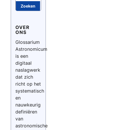
Zoeken
OVER
ONS
Glossarium
Astronomicum
is een
digitaal
naslagwerk
dat zich
richt op het
systematisch
en
nauwkeurig
definiëren
van
astronomische