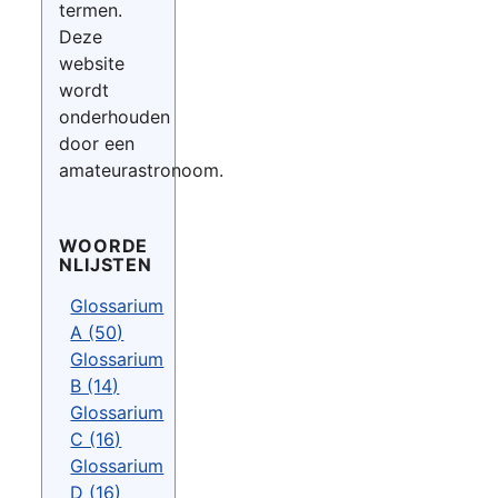
termen.
Deze
website
wordt
onderhouden
door een
amateurastronoom.
WOORDE
NLIJSTEN
Glossarium
A (50)
Glossarium
B (14)
Glossarium
C (16)
Glossarium
D (16)