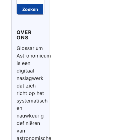
Zoeken
OVER
ONS
Glossarium
Astronomicum
is een
digitaal
naslagwerk
dat zich
richt op het
systematisch
en
nauwkeurig
definiëren
van
astronomische