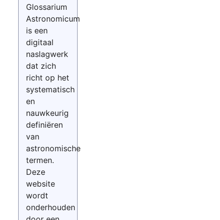
Glossarium
Astronomicum
is een
digitaal
naslagwerk
dat zich
richt op het
systematisch
en
nauwkeurig
definiëren
van
astronomische
termen.
Deze
website
wordt
onderhouden
door een