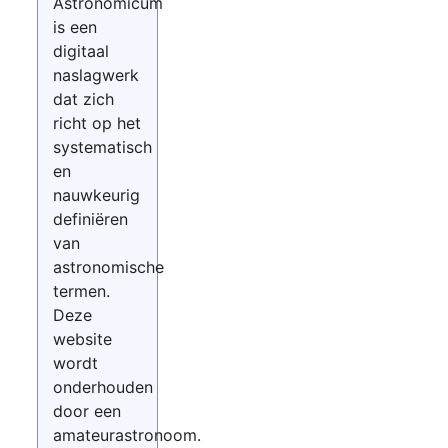
Astronomicum
is een
digitaal
naslagwerk
dat zich
richt op het
systematisch
en
nauwkeurig
definiëren
van
astronomische
termen.
Deze
website
wordt
onderhouden
door een
amateurastronoom.