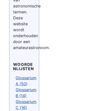
van
astronomische
termen.
Deze
website
wordt
onderhouden
door een
amateurastronoom.
WOORDE
NLIJSTEN
Glossarium
A (50)
Glossarium
B (14)
Glossarium
C (16)