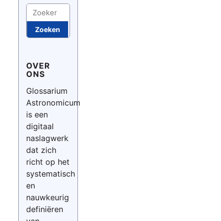
Zoeken
Zoeken
OVER
ONS
Glossarium
Astronomicum
is een
digitaal
naslagwerk
dat zich
richt op het
systematisch
en
nauwkeurig
definiëren