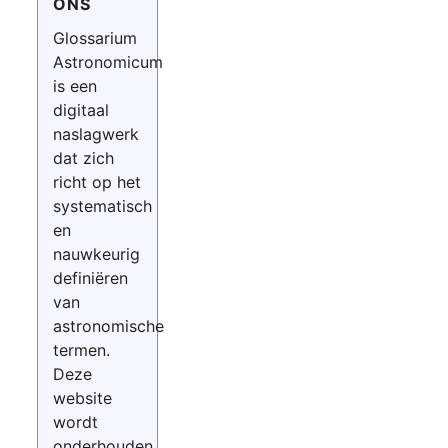
ONS
Glossarium
Astronomicum
is een
digitaal
naslagwerk
dat zich
richt op het
systematisch
en
nauwkeurig
definiëren
van
astronomische
termen.
Deze
website
wordt
onderhouden