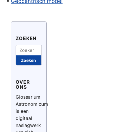
•
Geocentrisch model
ZOEKEN
Zoeken
Zoeken
OVER
ONS
Glossarium
Astronomicum
is een
digitaal
naslagwerk