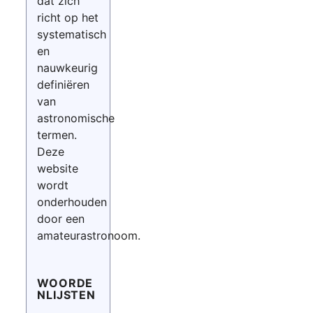
dat zich
richt op het
systematisch
en
nauwkeurig
definiëren
van
astronomische
termen.
Deze
website
wordt
onderhouden
door een
amateurastronoom.
WOORDE
NLIJSTEN