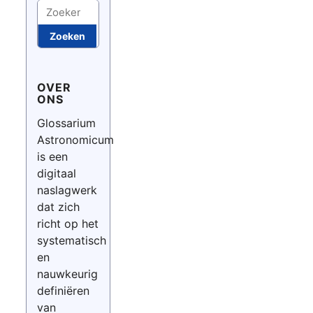
Zoeken
Zoeken
OVER
ONS
Glossarium
Astronomicum
is een
digitaal
naslagwerk
dat zich
richt op het
systematisch
en
nauwkeurig
definiëren
van