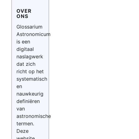
OVER
ONS
Glossarium
Astronomicum
is een
digitaal
naslagwerk
dat zich
richt op het
systematisch
en
nauwkeurig
definiëren
van
astronomische
termen.
Deze
website