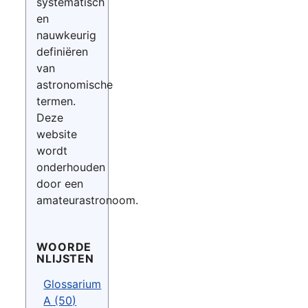
systematisch
en
nauwkeurig
definiëren
van
astronomische
termen.
Deze
website
wordt
onderhouden
door een
amateurastronoom.
WOORDE
NLIJSTEN
Glossarium
A (50)