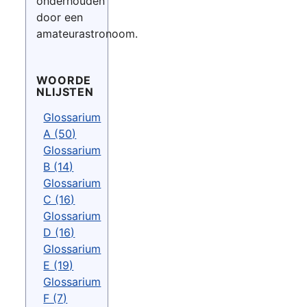
onderhouden
door een
amateurastronoom.
WOORDE
NLIJSTEN
Glossarium
A (50)
Glossarium
B (14)
Glossarium
C (16)
Glossarium
D (16)
Glossarium
E (19)
Glossarium
F (7)