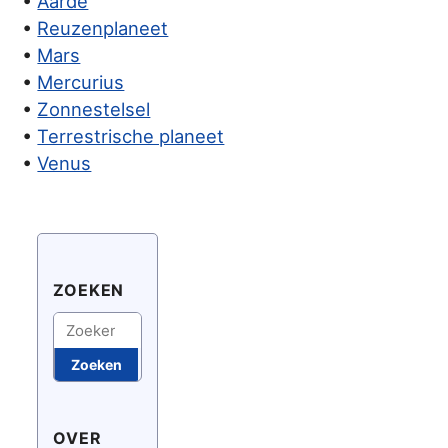
•
Aarde
•
Reuzenplaneet
•
Mars
•
Mercurius
•
Zonnestelsel
•
Terrestrische planeet
•
Venus
ZOEKEN
Zoeken
Zoeken
OVER