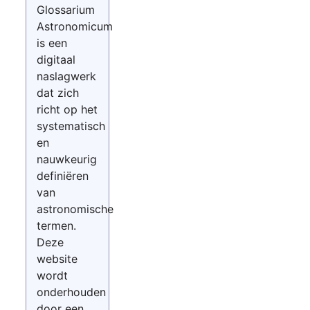
Glossarium
Astronomicum
is een
digitaal
naslagwerk
dat zich
richt op het
systematisch
en
nauwkeurig
definiëren
van
astronomische
termen.
Deze
website
wordt
onderhouden
door een