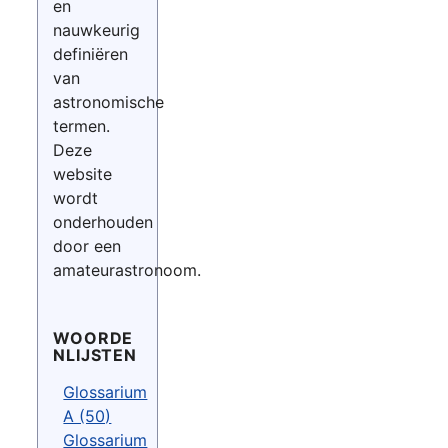
en
nauwkeurig
definiëren
van
astronomische
termen.
Deze
website
wordt
onderhouden
door een
amateurastronoom.
WOORDE
NLIJSTEN
Glossarium
A (50)
Glossarium