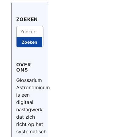
ZOEKEN
Zoeken
Zoeken
OVER
ONS
Glossarium
Astronomicum
is een
digitaal
naslagwerk
dat zich
richt op het
systematisch