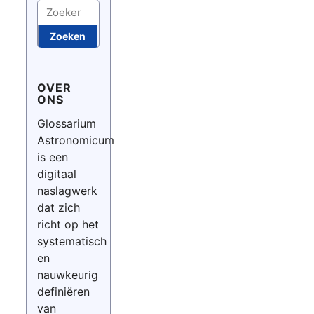
Zoeken
Zoeken
OVER
ONS
Glossarium
Astronomicum
is een
digitaal
naslagwerk
dat zich
richt op het
systematisch
en
nauwkeurig
definiëren
van