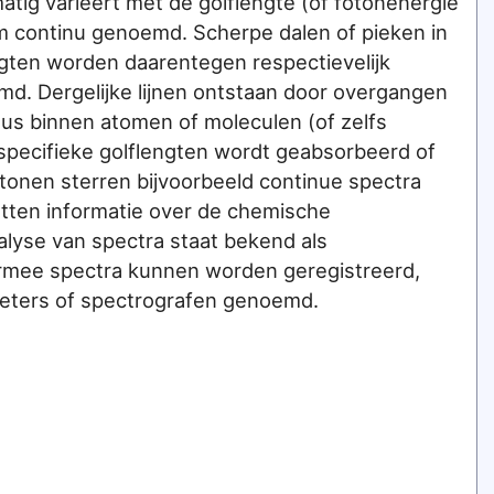
atig varieert met de golflengte (of fotonenergie
um continu genoemd. Scherpe dalen of pieken in
ngten worden daarentegen respectievelijk
md. Dergelijke lijnen ontstaan door overgangen
aus binnen atomen of moleculen (of zelfs
j specifieke golflengten wordt geabsorbeerd of
rtonen sterren bijvoorbeeld continue spectra
vatten informatie over de chemische
alyse van spectra staat bekend als
rmee spectra kunnen worden geregistreerd,
eters of spectrografen genoemd.