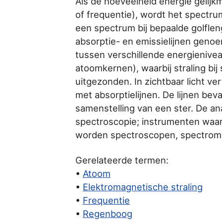
Als de hoeveelheid energie gelijkm
of frequentie), wordt het spectr
een spectrum bij bepaalde golfle
absorptie- en emissielijnen genoe
tussen verschillende energienive
atoomkernen), waarbij straling bi
uitgezonden. In zichtbaar licht ve
met absorptielijnen. De lijnen be
samenstelling van een ster. De an
spectroscopie; instrumenten waa
worden spectroscopen, spectrom
Gerelateerde termen:
•
Atoom
•
Elektromagnetische straling
•
Frequentie
•
Regenboog